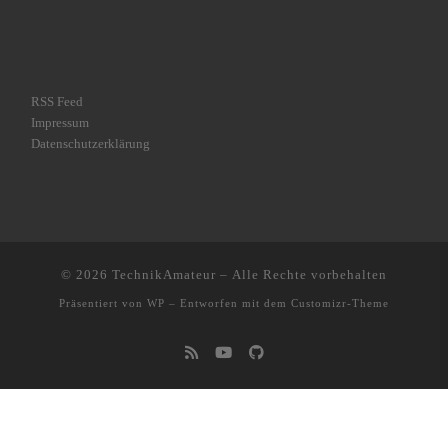
RSS Feed
Impressum
Datenschutzerklärung
© 2026
TechnikAmateur
– Alle Rechte vorbehalten
Präsentiert von
WP
– Entworfen mit dem
Customizr-Theme