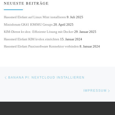
NEUESTE BEITRÄGE
Hasomed Elefant auf Linux Mint installieren
9. Juli 2025
Minisforum GK41 IOMMU Groups
20. April 2025
KIM-Dienst kv.dox: Effiziente Lösung mit Docker
29. Januar 2025
Hasomed Elefant KIM kvdox einrichten
15. Januar 2024
Hasomed Elefant Praxissoftware Konnektor verbinden
8. Januar 2024
Beitragsnavigation
Vorheriger Beitrag
BANANA PI: NEXTCLOUD INSTALLIEREN
Nä
IMPRESSUM