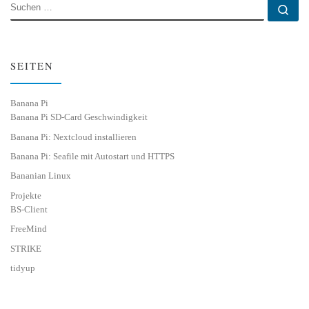
SUCHE
Su
SEITEN
Banana Pi
Banana Pi SD-Card Geschwindigkeit
Banana Pi: Nextcloud installieren
Banana Pi: Seafile mit Autostart und HTTPS
Bananian Linux
Projekte
BS-Client
FreeMind
STRIKE
tidyup