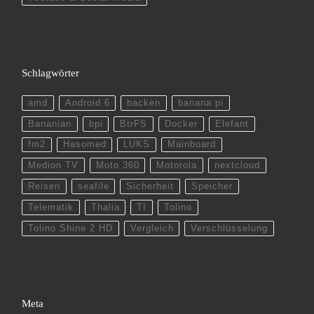
Schlagwörter
amd
Android 6
backen
banana pi
Bananian
bpi
BtrFS
Docker
Elefant
fm2
Hasomed
LUKS
Mainboard
Medion TV
Moto 360
Motorola
nextcloud
Reisen
seafile
Sicherheit
Speicher
Telematik
Thalia
TI
Tolino
Tolino Shine 2 HD
Vergleich
Verschlüsselung
Meta