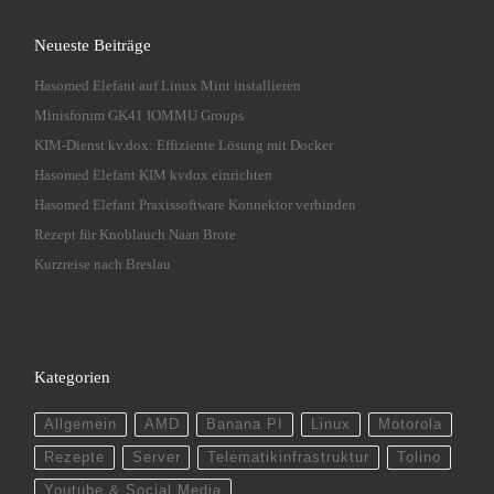
Neueste Beiträge
Hasomed Elefant auf Linux Mint installieren
Minisforum GK41 IOMMU Groups
KIM-Dienst kv.dox: Effiziente Lösung mit Docker
Hasomed Elefant KIM kvdox einrichten
Hasomed Elefant Praxissoftware Konnektor verbinden
Rezept für Knoblauch Naan Brote
Kurzreise nach Breslau
Kategorien
Allgemein
AMD
Banana PI
Linux
Motorola
Rezepte
Server
Telematikinfrastruktur
Tolino
Youtube & Social Media