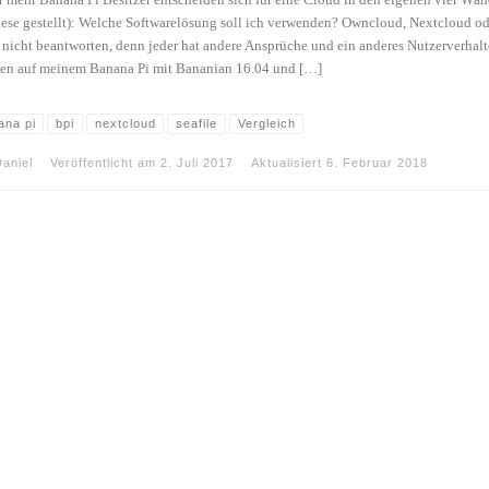
 mehr Banana Pi Besitzer entscheiden sich für eine Cloud in den eigenen vier Wände
iese gestellt): Welche Softwarelösung soll ich verwenden? Owncloud, Nextcloud oder
 nicht beantworten, denn jeder hat andere Ansprüche und ein anderes Nutzerverhalte
n auf meinem Banana Pi mit Bananian 16.04 und […]
ana pi
bpi
nextcloud
seafile
Vergleich
aniel
Veröffentlicht am
2. Juli 2017
Aktualisiert
6. Februar 2018