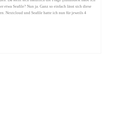
n. Da stellt sich natürlich die Frage (zumindest habe ich
 etwa Seafile? Nun ja. Ganz so einfach lässt sich diese
n. Nextcloud und Seafile hatte ich nun für jeweils 4