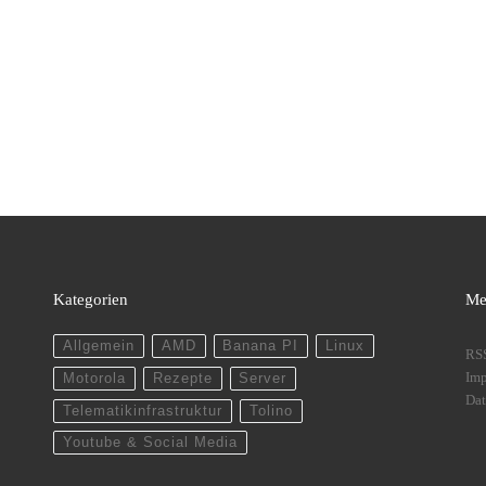
Kategorien
Me
Allgemein
AMD
Banana PI
Linux
RS
Im
Motorola
Rezepte
Server
Dat
Telematikinfrastruktur
Tolino
Youtube & Social Media