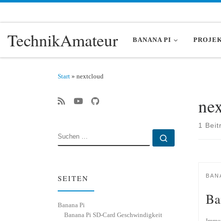
Zum Inhalt springen
TechnikAmateur
BANANA PI
PROJE
Start
»
nextcloud
ne
1 Beit
SUCHE
Suchen …
BAN
SEITEN
Ba
Banana Pi
Banana Pi SD-Card Geschwindigkeit