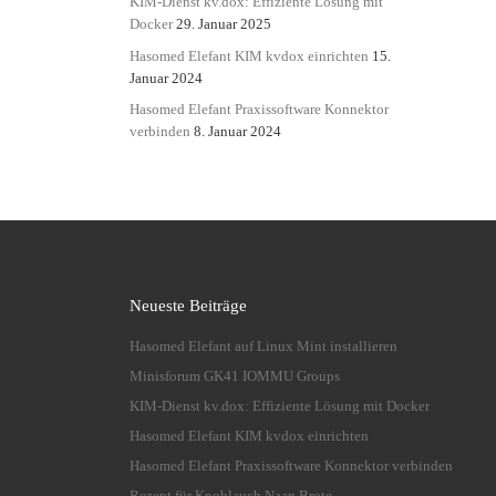
KIM-Dienst kv.dox: Effiziente Lösung mit
Docker
29. Januar 2025
Hasomed Elefant KIM kvdox einrichten
15.
Januar 2024
Hasomed Elefant Praxissoftware Konnektor
verbinden
8. Januar 2024
Neueste Beiträge
Hasomed Elefant auf Linux Mint installieren
Minisforum GK41 IOMMU Groups
KIM-Dienst kv.dox: Effiziente Lösung mit Docker
Hasomed Elefant KIM kvdox einrichten
Hasomed Elefant Praxissoftware Konnektor verbinden
Rezept für Knoblauch Naan Brote