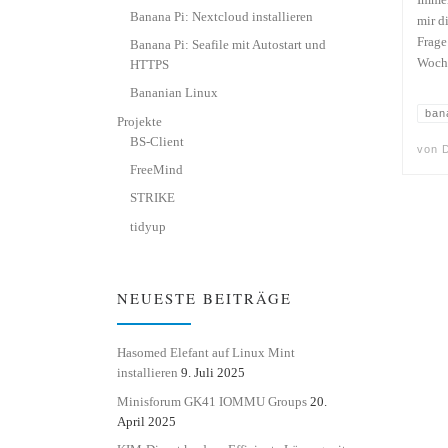
Immer
Banana Pi: Nextcloud installieren
mir d
Frage
Banana Pi: Seafile mit Autostart und
Woche
HTTPS
Bananian Linux
ban
Projekte
BS-Client
von
D
FreeMind
STRIKE
tidyup
NEUESTE BEITRÄGE
Hasomed Elefant auf Linux Mint
installieren
9. Juli 2025
Minisforum GK41 IOMMU Groups
20.
April 2025