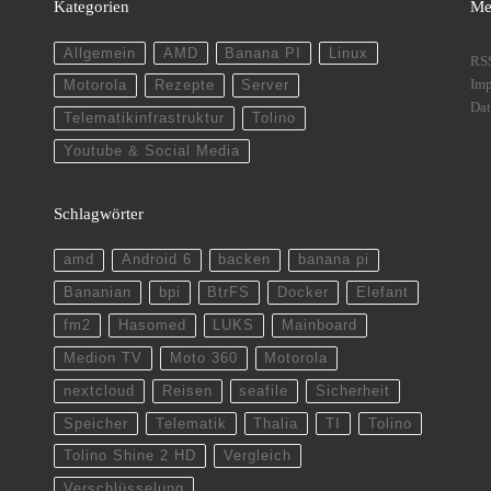
Kategorien
Me
Allgemein
AMD
Banana PI
Linux
RS
Im
Motorola
Rezepte
Server
Dat
Telematikinfrastruktur
Tolino
Youtube & Social Media
Schlagwörter
amd
Android 6
backen
banana pi
Bananian
bpi
BtrFS
Docker
Elefant
fm2
Hasomed
LUKS
Mainboard
Medion TV
Moto 360
Motorola
nextcloud
Reisen
seafile
Sicherheit
Speicher
Telematik
Thalia
TI
Tolino
Tolino Shine 2 HD
Vergleich
Verschlüsselung