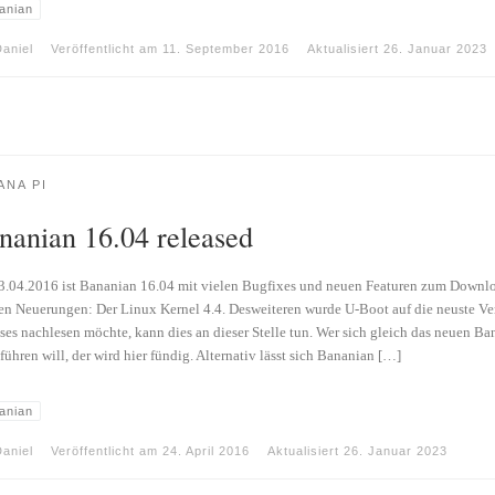
anian
aniel
Veröffentlicht am
11. September 2016
Aktualisiert
26. Januar 2023
ANA PI
nanian 16.04 released
.04.2016 ist Bananian 16.04 mit vielen Bugfixes und neuen Featuren zum Downloa
en Neuerungen: Der Linux Kernel 4.4. Desweiteren wurde U-Boot auf die neuste Vers
ses nachlesen möchte, kann dies an dieser Stelle tun. Wer sich gleich das neuen Ban
führen will, der wird hier fündig. Alternativ lässt sich Bananian […]
anian
aniel
Veröffentlicht am
24. April 2016
Aktualisiert
26. Januar 2023