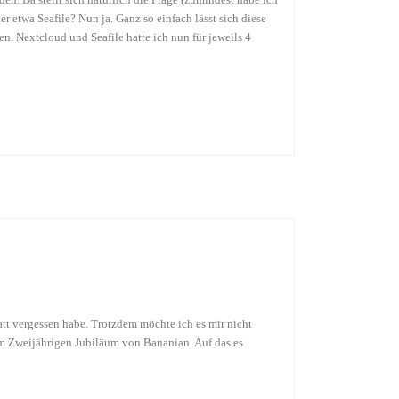
n. Da stellt sich natürlich die Frage (zumindest habe ich
 etwa Seafile? Nun ja. Ganz so einfach lässt sich diese
n. Nextcloud und Seafile hatte ich nun für jeweils 4
tt vergessen habe. Trotzdem möchte ich es mir nicht
um Zweijährigen Jubiläum von Bananian. Auf das es