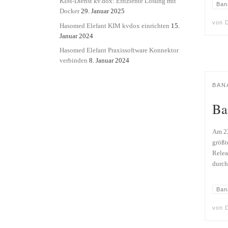
KIM-Dienst kv.dox: Effiziente Lösung mit
Ban
Docker
29. Januar 2025
von
D
Hasomed Elefant KIM kvdox einrichten
15.
Januar 2024
Hasomed Elefant Praxissoftware Konnektor
verbinden
8. Januar 2024
BAN
Ba
Am 23
größt
Relea
durch
Ban
von
D