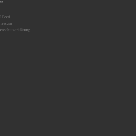
ta
S Feed
pressum
enschutzerklärung