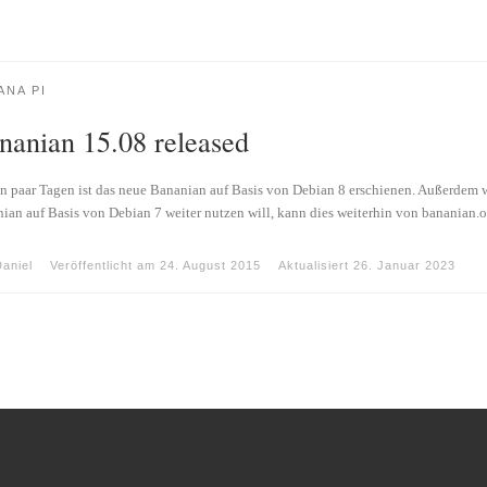
ANA PI
nanian 15.08 released
in paar Tagen ist das neue Bananian auf Basis von Debian 8 erschienen. Außerdem w
ian auf Basis von Debian 7 weiter nutzen will, kann dies weiterhin von bananian.
aniel
Veröffentlicht am
24. August 2015
Aktualisiert
26. Januar 2023