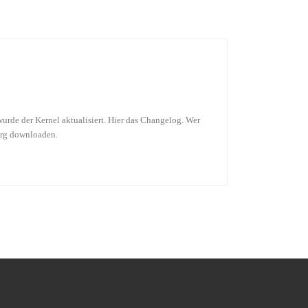
urde der Kernel aktualisiert. Hier das Changelog. Wer
org downloaden.