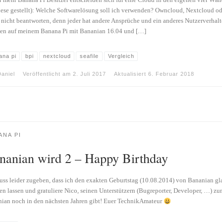
 mehr Banana Pi Besitzer entscheiden sich für eine Cloud in den eigenen vier Wände
iese gestellt): Welche Softwarelösung soll ich verwenden? Owncloud, Nextcloud oder
 nicht beantworten, denn jeder hat andere Ansprüche und ein anderes Nutzerverhalte
n auf meinem Banana Pi mit Bananian 16.04 und […]
ana pi
bpi
nextcloud
seafile
Vergleich
aniel
Veröffentlicht am
2. Juli 2017
Aktualisiert
6. Februar 2018
ANA PI
nanian wird 2 – Happy Birthday
uss leider zugeben, dass ich den exakten Geburtstag (10.08.2014) von Bananian gla
n lassen und gratuliere Nico, seinen Unterstützern (Bugreporter, Developer, …) z
ian noch in den nächsten Jahren gibt! Euer TechnikAmateur