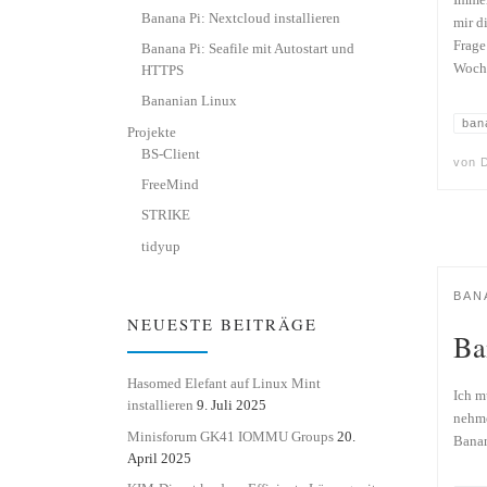
Immer
Banana Pi: Nextcloud installieren
mir d
Frage
Banana Pi: Seafile mit Autostart und
Woche
HTTPS
Bananian Linux
ban
Projekte
BS-Client
von
D
FreeMind
STRIKE
tidyup
BAN
NEUESTE BEITRÄGE
Ba
Hasomed Elefant auf Linux Mint
Ich m
installieren
9. Juli 2025
nehme
Minisforum GK41 IOMMU Groups
20.
Banan
April 2025