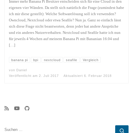
Immer mehr Banana Pi Besitzer entscheiden sich für eine Cloud in den
eigenen vier Wänden. Da stellt sich natürlich die Frage (zumindest habe
ich mir diese gestellt): Welche Softwarelösung soll ich verwenden?
Owncloud, Nextcloud oder etwa Seafile? Nun ja. Ganz so einfach lässt
sich diese Frage nicht beantworten, denn jeder hat andere Ansprüche
und ein anderes Nutzerverhalten. Nextcloud und Seafile hatte ich nun
für jeweils 4 Wochen auf meinem Banana Pi mit Bananian 16.04 und
[…]
banana pi
bpi
nextcloud
seafile
Vergleich
von
Daniel
Veröffentlicht am
2. Juli 2017
Aktualisiert
6. Februar 2018
SUCHE
Su