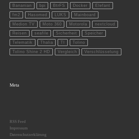
Bananian
bpi
BtrFS
Docker
Elefant
fm2
Hasomed
LUKS
Mainboard
Medion TV
Moto 360
Motorola
nextcloud
Reisen
seafile
Sicherheit
Speicher
Telematik
Thalia
TI
Tolino
Tolino Shine 2 HD
Vergleich
Verschlüsselung
Meta
RSS Feed
Impressum
Datenschutzerklärung