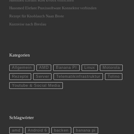
Hasomed Elefant KIM kvdox einrichten
Hasomed Elefant Praxissoftware Konnektor verbinden
Rezept für Knoblauch Naan Brote
Kurzreise nach Breslau
Kategorien
Allgemein
AMD
Banana PI
Linux
Motorola
Rezepte
Server
Telematikinfrastruktur
Tolino
Youtube & Social Media
Schlagwörter
amd
Android 6
backen
banana pi