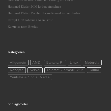
Hasomed Elefant KIM kvdox einrichten
Hasomed Elefant Praxissoftware Konnektor verbinden
Rezept für Knoblauch Naan Brote
Kurzreise nach Breslau
Kategorien
Allgemein
AMD
Banana PI
Linux
Motorola
Rezepte
Server
Telematikinfrastruktur
Tolino
Youtube & Social Media
Schlagwörter