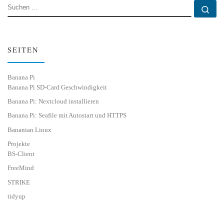
SUCHE
Su
SEITEN
Banana Pi
Banana Pi SD-Card Geschwindigkeit
Banana Pi: Nextcloud installieren
Banana Pi: Seafile mit Autostart und HTTPS
Bananian Linux
Projekte
BS-Client
FreeMind
STRIKE
tidyup