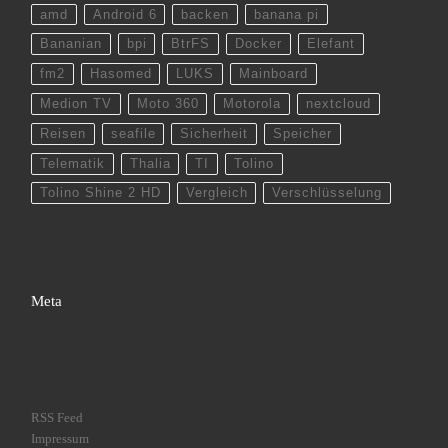
amd
Android 6
backen
banana pi
Bananian
bpi
BtrFS
Docker
Elefant
fm2
Hasomed
LUKS
Mainboard
Medion TV
Moto 360
Motorola
nextcloud
Reisen
seafile
Sicherheit
Speicher
Telematik
Thalia
TI
Tolino
Tolino Shine 2 HD
Vergleich
Verschlüsselung
Meta
RSS Feed
Impressum