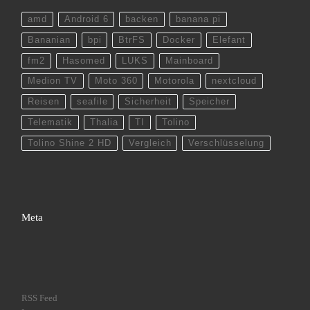
amd
Android 6
backen
banana pi
Bananian
bpi
BtrFS
Docker
Elefant
fm2
Hasomed
LUKS
Mainboard
Medion TV
Moto 360
Motorola
nextcloud
Reisen
seafile
Sicherheit
Speicher
Telematik
Thalia
TI
Tolino
Tolino Shine 2 HD
Vergleich
Verschlüsselung
Meta
RSS Feed