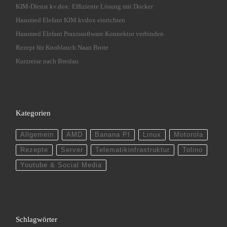
KIM-Dienst kv.dox: Effiziente Lösung mit Docker
Hasomed Elefant KIM kvdox einrichten
Hasomed Elefant Praxissoftware Konnektor verbinden
Rezept für Knoblauch Naan Brote
Kurzreise nach Breslau
Kategorien
Allgemein
AMD
Banana PI
Linux
Motorola
Rezepte
Server
Telematikinfrastruktur
Tolino
Youtube & Social Media
Schlagwörter