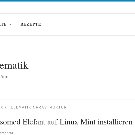
KTE
REZEPTE
lematik
räge
UX
TELEMATIKINFRASTRUKTUR
somed Elefant auf Linux Mint installieren
mmentar