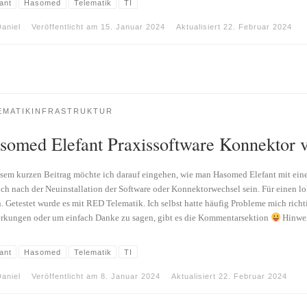
ant
Hasomed
Telematik
TI
aniel
Veröffentlicht am
15. Januar 2024
Aktualisiert
22. Februar 2024
EMATIKINFRASTRUKTUR
somed Elefant Praxissoftware Konnektor 
esem kurzen Beitrag möchte ich darauf eingehen, wie man Hasomed Elefant mit ei
ich nach der Neuinstallation der Software oder Konnektorwechsel sein. Für einen 
. Getestet wurde es mit RED Telematik. Ich selbst hatte häufig Probleme mich richt
kungen oder um einfach Danke zu sagen, gibt es die Kommentarsektion
Hinwei
ant
Hasomed
Telematik
TI
aniel
Veröffentlicht am
8. Januar 2024
Aktualisiert
22. Februar 2024