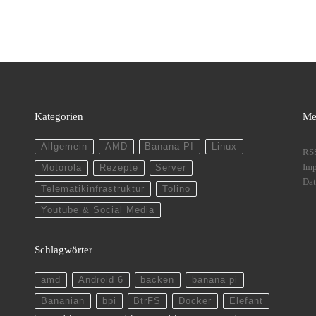
Kategorien
Me
Allgemein
AMD
Banana PI
Linux
RS
Im
Motorola
Rezepte
Server
Dat
Telematikinfrastruktur
Tolino
Youtube & Social Media
Schlagwörter
amd
Android 6
backen
banana pi
Bananian
bpi
BtrFS
Docker
Elefant