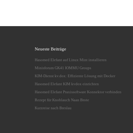
Neueste Beiträge
Hasomed Elefant auf Linux Mint installieren
Minisforum GK41 IOMMU Groups
KIM-Dienst kv.dox: Effiziente Lösung mit Docker
Hasomed Elefant KIM kvdox einrichten
Hasomed Elefant Praxissoftware Konnektor verbinden
Rezept für Knoblauch Naan Brote
Kurzreise nach Breslau