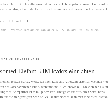
rieben. Die direkte Installation auf dem Praxis-PC birgt jedoch einige Herausfo
 einfache Möglichkeit, die Daten zu sichern und wiederherzustellen. Die Lösung:
ker
Telematik
TI
aniel
Veröffentlicht am
29. Januar 2025
Aktualisiert
30. Januar 2025
EMATIKINFRASTRUKTUR
somed Elefant KIM kvdox einrichten
meinem letzten Beitrag wollte ich noch kurz eine Anleitung erstellen, wie man 
von der kassenärtzlichen Bundesvereinigung (KBV) entwickelt. Diese stehen als Inte
s Angebot. Kompatibel ist es mit jedem PVS. Hier gehts zur offiziellen Seite: http
tie für die hier gezeigten Schritte. Viel kaputt machen kann man zwar nicht, aber 