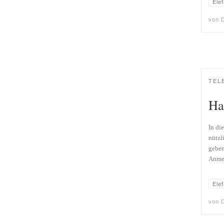
Elef
von
D
TEL
Ha
In di
nützl
geben
Anmer
Elef
von
D