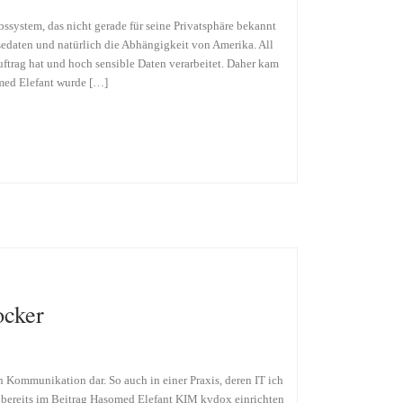
ssystem, das nicht gerade für seine Privatsphäre bekannt
edaten und natürlich die Abhängigkeit von Amerika. All
auftrag hat und hoch sensible Daten verarbeitet. Daher kam
omed Elefant wurde […]
ocker
n Kommunikation dar. So auch in einer Praxis, deren IT ich
h bereits im Beitrag Hasomed Elefant KIM kvdox einrichten