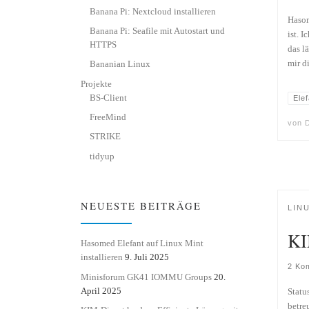
Banana Pi: Nextcloud installieren
Hasom
Banana Pi: Seafile mit Autostart und
ist. 
HTTPS
das l
Bananian Linux
mir d
Projekte
BS-Client
Elef
FreeMind
von
D
STRIKE
tidyup
NEUESTE BEITRÄGE
LIN
KI
Hasomed Elefant auf Linux Mint
installieren
9. Juli 2025
2 Ko
Minisforum GK41 IOMMU Groups
20.
April 2025
Statu
betre