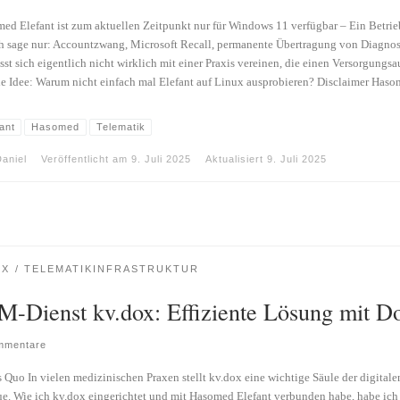
ed Elefant ist zum aktuellen Zeitpunkt nur für Windows 11 verfügbar – Ein Betrieb
Ich sage nur: Accountzwang, Microsoft Recall, permanente Übertragung von Diagnos
ässt sich eigentlich nicht wirklich mit einer Praxis vereinen, die einen Versorgungs
ie Idee: Warum nicht einfach mal Elefant auf Linux ausprobieren? Disclaimer Has
ant
Hasomed
Telematik
aniel
Veröffentlicht am
9. Juli 2025
Aktualisiert
9. Juli 2025
UX
TELEMATIKINFRASTRUKTUR
M-Dienst kv.dox: Effiziente Lösung mit D
mmentare
s Quo In vielen medizinischen Praxen stellt kv.dox eine wichtige Säule der digitale
ue. Wie ich kv.dox eingerichtet und mit Hasomed Elefant verbunden habe, habe ic