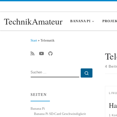
Zum Inhalt springen
TechnikAmateur
BANANA PI
PROJE
Start
»
Telematik
Te
4 Beit
SUCHE
Suchen …
LIN
SEITEN
Ha
Banana Pi
Banana Pi SD-Card Geschwindigkeit
1 Ko