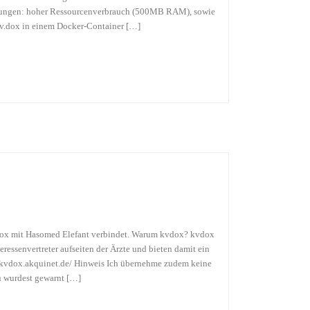
rderungen: hoher Ressourcenverbrauch (500MB RAM), sowie
 kv.dox in einem Docker-Container […]
kvdox mit Hasomed Elefant verbindet. Warum kvdox? kvdox
ressenvertreter aufseiten der Ärzte und bieten damit ein
s://kvdox.akquinet.de/ Hinweis Ich übernehme zudem keine
du wurdest gewarnt […]