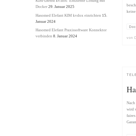
KIM-Dienst kv.dox: Effiziente Lösung mit
besch
Docker
29. Januar 2025
keine
Hasomed Elefant KIM kvdox einrichten
15.
Januar 2024
Doc
Hasomed Elefant Praxissoftware Konnektor
verbinden
8. Januar 2024
von
D
TEL
Ha
Nach 
wird 
faire
Garan