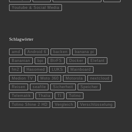
Youtube & Social Media
Schlagwörter
amd
Android 6
backen
banana pi
Bananian
bpi
BtrFS
Docker
Elefant
fm2
Hasomed
LUKS
Mainboard
Medion TV
Moto 360
Motorola
nextcloud
Reisen
seafile
Sicherheit
Speicher
Telematik
Thalia
TI
Tolino
Tolino Shine 2 HD
Vergleich
Verschlüsselung