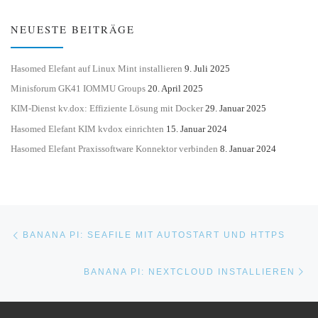
NEUESTE BEITRÄGE
Hasomed Elefant auf Linux Mint installieren
9. Juli 2025
Minisforum GK41 IOMMU Groups
20. April 2025
KIM-Dienst kv.dox: Effiziente Lösung mit Docker
29. Januar 2025
Hasomed Elefant KIM kvdox einrichten
15. Januar 2024
Hasomed Elefant Praxissoftware Konnektor verbinden
8. Januar 2024
Beitragsnavigation
Vorheriger Beitrag
BANANA PI: SEAFILE MIT AUTOSTART UND HTTPS
Nä
BANANA PI: NEXTCLOUD INSTALLIEREN