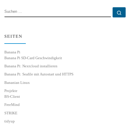
SUCHE
Su
SEITEN
Banana Pi
Banana Pi SD-Card Geschwindigkeit
Banana Pi: Nextcloud installieren
Banana Pi: Seafile mit Autostart und HTTPS
Bananian Linux
Projekte
BS-Client
FreeMind
STRIKE
tidyup