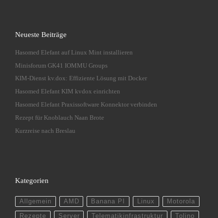
Neueste Beiträge
Hasomed Elefant auf Linux Mint installieren
Minisforum GK41 IOMMU Groups
KIM-Dienst kv.dox: Effiziente Lösung mit Docker
Hasomed Elefant KIM kvdox einrichten
Hasomed Elefant Praxissoftware Konnektor verbinden
Rezept für Knoblauch Naan Brote
Kurzreise nach Breslau
Kategorien
Allgemein
AMD
Banana PI
Linux
Motorola
Rezepte
Server
Telematikinfrastruktur
Tolino