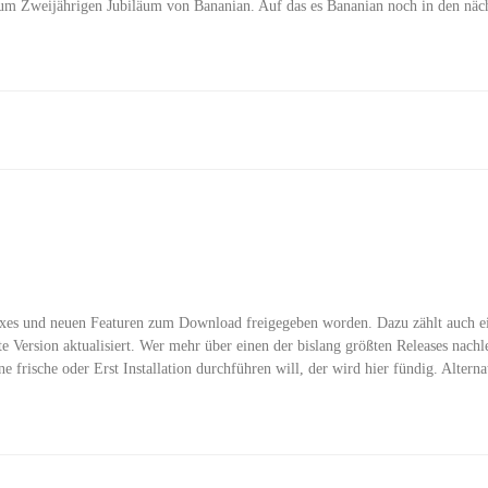
zum Zweijährigen Jubiläum von Bananian. Auf das es Bananian noch in den nä
ixes und neuen Featuren zum Download freigegeben worden. Dazu zählt auch e
 Version aktualisiert. Wer mehr über einen der bislang größten Releases nachle
 frische oder Erst Installation durchführen will, der wird hier fündig. Alterna