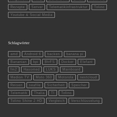
Rezepte
Server
Telematikinfrastruktur
Tolino
Youtube & Social Media
Schlagwörter
amd
Android 6
backen
banana pi
Bananian
bpi
BtrFS
Docker
Elefant
fm2
Hasomed
LUKS
Mainboard
Medion TV
Moto 360
Motorola
nextcloud
Reisen
seafile
Sicherheit
Speicher
Telematik
Thalia
TI
Tolino
Tolino Shine 2 HD
Vergleich
Verschlüsselung