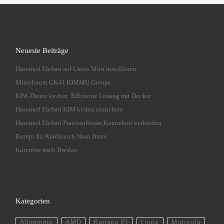
Neueste Beiträge
Hasomed Elefant auf Linux Mint installieren
Minisforum GK41 IOMMU Groups
KIM-Dienst kv.dox: Effiziente Lösung mit Docker
Hasomed Elefant KIM kvdox einrichten
Hasomed Elefant Praxissoftware Konnektor verbinden
Rezept für Knoblauch Naan Brote
Kurzreise nach Breslau
Kategorien
Allgemein
AMD
Banana PI
Linux
Motorola