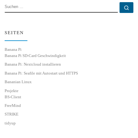
SUCHE
Su
SEITEN
Banana Pi
Banana Pi SD-Card Geschwindigkeit
Banana Pi: Nextcloud installieren
Banana Pi: Seafile mit Autostart und HTTPS
Bananian Linux
Projekte
BS-Client
FreeMind
STRIKE
tidyup