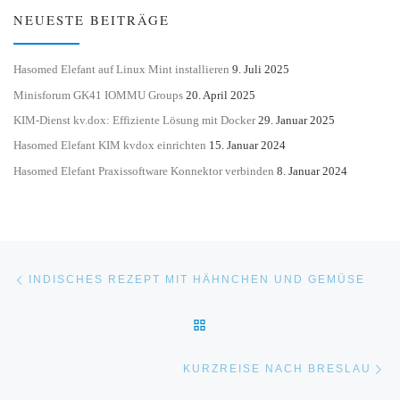
NEUESTE BEITRÄGE
Hasomed Elefant auf Linux Mint installieren
9. Juli 2025
Minisforum GK41 IOMMU Groups
20. April 2025
KIM-Dienst kv.dox: Effiziente Lösung mit Docker
29. Januar 2025
Hasomed Elefant KIM kvdox einrichten
15. Januar 2024
Hasomed Elefant Praxissoftware Konnektor verbinden
8. Januar 2024
Beitragsnavigation
Vorheriger Beitrag
INDISCHES REZEPT MIT HÄHNCHEN UND GEMÜSE
ZURÜCK ZUR BEITRAGSLI
Nä
KURZREISE NACH BRESLAU